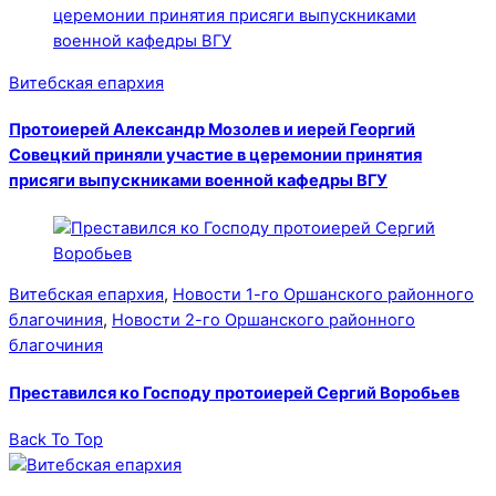
Витебская епархия
Протоиерей Александр Мозолев и иерей Георгий
Совецкий приняли участие в церемонии принятия
присяги выпускниками военной кафедры ВГУ
Витебская епархия
,
Новости 1-го Оршанского районного
благочиния
,
Новости 2-го Оршанского районного
благочиния
Преставился ко Господу протоиерей Сергий Воробьев
Back To Top