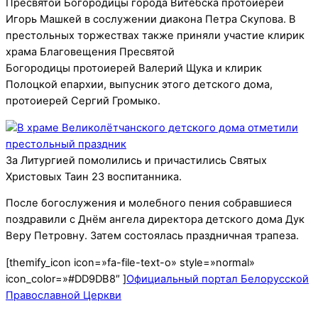
Пресвятой Богородицы города Витебска протоиерей
Игорь Машкей в сослужении диакона Петра Скупова. В
престольных торжествах также приняли участие клирик
храма Благовещения Пресвятой
Богородицы протоиерей Валерий Щука и клирик
Полоцкой епархии, выпусник этого детского дома,
протоиерей Сергий Громыко.
За Литургией помолились и причастились
Святых
Христовых Таин 23 воспитанника.
После богослужения и молебного пения собравшиеся
поздравили с Днём ангела директора детского дома Дук
Веру Петровну. Затем состоялась праздничная трапеза.
[themify_icon icon=»fa-file-text-o» style=»normal»
icon_color=»#DD9DB8″ ]
Официальный портал Белорусской
Православной Церкви