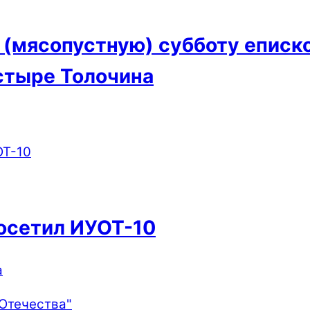
(мясопустную) субботу еписк
стыре Толочина
осетил ИУОТ-10
а