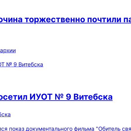
очина торжественно почтили 
пархии
осетил ИУОТ № 9 Витебска
бска