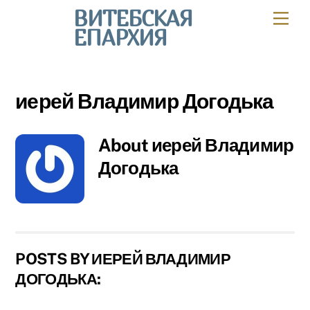
Skip
ВИТЕБСКАЯ
Мен
to
ЕПАРХИЯ
content
иерей Владимир Догодька
About
иерей Владимир
Догодька
POSTS BY ИЕРЕЙ ВЛАДИМИР
ДОГОДЬКА: