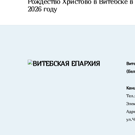
Рождество Христово в Витебске в
2026 году
Вит
(Бе
Кан
Тел.
Элек
Адре
ул.Ч