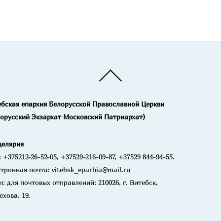
Back
To
Top
ебская епархия Белорусской Православной Церкви
лорусский Экзархат Московский Патриархат)
целярия
: +375212-26-52-05, +37529-216-09-87, +37529 844-94-55.
тронная почта: vitebsk_eparhia@mail.ru
с для почтовых отправлений: 210026, г. Витебск,
ехова, 19.