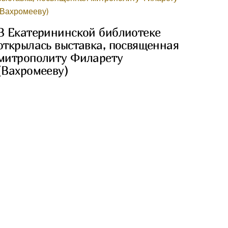
В Екатерининской библиотеке
открылась выставка, посвященная
митрополиту Филарету
(Вахромееву)