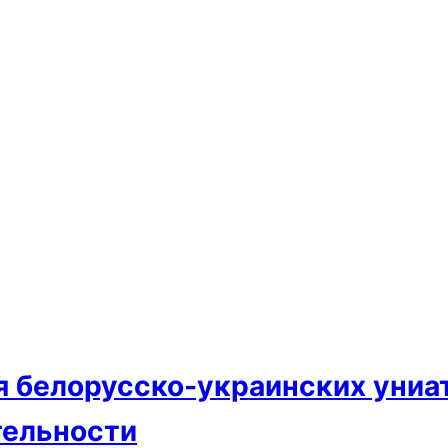
 белорусско-украинских униат
тельности