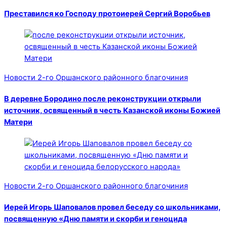
Преставился ко Господу протоиерей Сергий Воробьев
Новости 2-го Оршанского районного благочиния
В деревне Бородино после реконструкции открыли
источник, освященный в честь Казанской иконы Божией
Матери
Новости 2-го Оршанского районного благочиния
Иерей Игорь Шаповалов провел беседу со школьниками,
посвященную «Дню памяти и скорби и геноцида